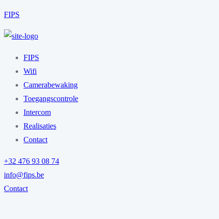
FIPS
FIPS
Wifi
Camerabewaking
Toegangscontrole
Intercom
Realisaties
Contact
+32 476 93 08 74
info@fips.be
Contact